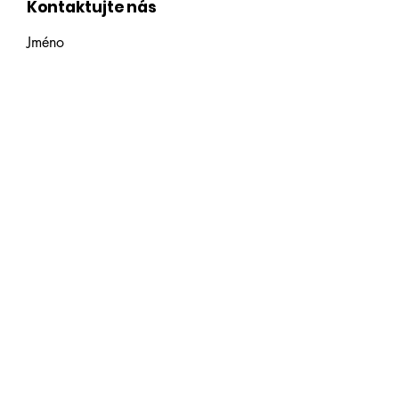
Kontaktujte nás
Jméno
Příjmení
E‑mail
Napište zprávu
Odeslat